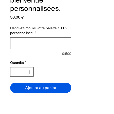
personnalisées.
Prix
30,00 €
Décrivez-moi ici votre palette 100%
personnalisée.
*
0/500
Quantité
*
Ajouter au panier
Accueillez vos invités avec une
palette de bienvenue en bois